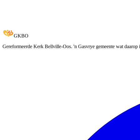
Mediateek
2
Vorms
1
082 712 4629
admin@gkbo.org.za
GKBO
Gereformeerde Kerk Bellville-Oos. 'n Gasvrye gemeente wat daarop in