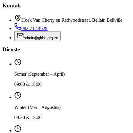
Kontak
Hoek Van Cherry en Redwoodstraat, Bellair, Bellville
082 712 4629
admin@gkbo.org.za
Dienste
Somer
(
September – April
)
09:00 & 18:00
Winter
(
Mei – Augustus
)
09:30 & 18:00